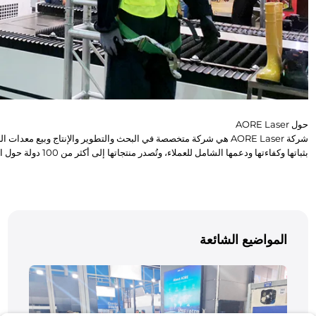
حول AORE Laser
بثباتها وكفاءتها ودعمها الشامل للعملاء، وتُصدر منتجاتها إلى أكثر من 100 دولة حول العالم. وتلتزم الشركة بنهج يركز على العملاء، حيث تقدم دعمًا فنيًا شاملًا وحلولاً مخصصة.
المواضيع الشائعة