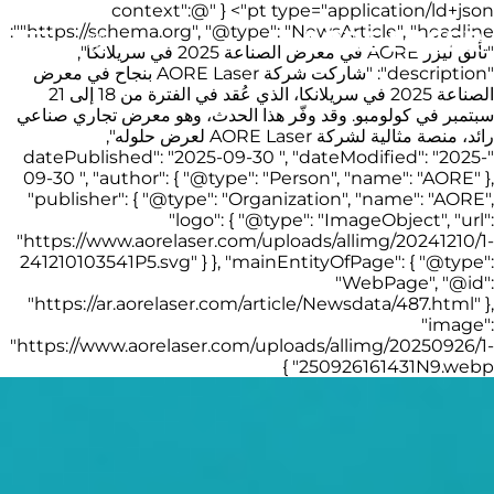
pt type="application/ld+json"> { "@context":
"https://schema.org", "@type": "NewsArticle", "headline":
"تألق ليزر AORE في معرض الصناعة 2025 في سريلانكا",
"description": "شاركت شركة AORE Laser بنجاح في معرض
الصناعة 2025 في سريلانكا، الذي عُقد في الفترة من 18 إلى 21
سبتمبر في كولومبو. وقد وفّر هذا الحدث، وهو معرض تجاري صناعي
رائد، منصة مثالية لشركة AORE Laser لعرض حلوله",
"datePublished": "2025-09-30 ", "dateModified": "2025-
09-30 ", "author": { "@type": "Person", "name": "AORE" },
"publisher": { "@type": "Organization", "name": "AORE",
"logo": { "@type": "ImageObject", "url":
"https://www.aorelaser.com/uploads/allimg/20241210/1-
241210103541P5.svg" } }, "mainEntityOfPage": { "@type":
"WebPage", "@id":
"https://ar.aorelaser.com/article/Newsdata/487.html" },
"image":
"https://www.aorelaser.com/uploads/allimg/20250926/1-
250926161431N9.webp" }